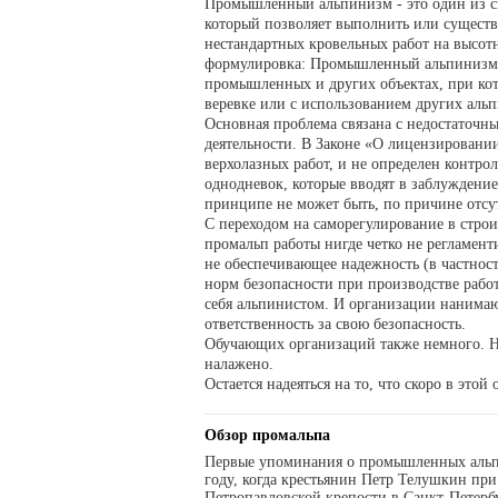
Промышленный альпинизм - это один из с
который позволяет выполнить или существ
нестандартных кровельных работ на высотн
формулировка: Промышленный альпинизм –
промышленных и других объектах, при кот
веревке или с использованием других аль
Основная проблема связана с недостаточны
деятельности. В Законе «О лицензировани
верхолазных работ, и не определен контр
однодневок, которые вводят в заблуждени
принципе не может быть, по причине отсут
С переходом на саморегулирование в стро
промальп работы нигде четко не регламент
не обеспечивающее надежность (в частност
норм безопасности при производстве работ
себя альпинистом. И организации нанимают
ответственность за свою безопасность.
Обучающих организаций также немного. Не
налажено.
Остается надеяться на то, что скоро в это
Обзор промальпа
Первые упоминания о промышленных альпи
году, когда крестьянин Петр Телушкин пр
Петропавловской крепости в Санкт-Петербу