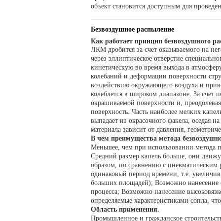
объект становится доступным для проведе
Безвоздушное распыление
Как работает принцип безвоздушного р
ЛКМ дробится за счет оказываемого на него
через эллиптическое отверстие специально
кинетическую во время выхода в атмосфер
колебаний и деформации поверхности стру
воздействию окружающего воздуха и приво
колеблется в широком диапазоне. За счет
окрашиваемой поверхности и, преодолевая 
поверхность. Часть наиболее мелких капель
выпадает из окрасочного факела, оседая н
материала зависит от давления, геометрич
В чем преимущества метода безвоздушн
Меньшее, чем при использовании метода п
Средний размер капель больше, они движут
образом, по сравнению с пневматическим 
одинаковый период времени, т.е. увеличи
больших площадей); Возможно нанесение о
процесса; Возможно нанесение высоковяз
определяемые характеристиками сопла, что
Область применения.
Промышленное и гражданское строительст