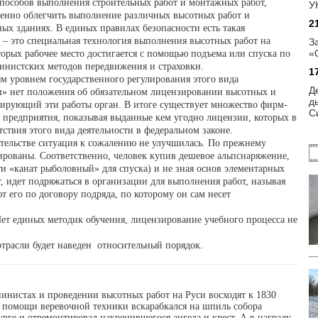
пособов выполнения строительных работ и монтажных работ,
У
енно облегчить выполнение различных высотных работ и
2
ых зданиях. В единых правилах безопасности есть такая
 это специальная технология выполнения высотных работ на
З
«
орых рабочее место достигается с помощью подъема или спуска по
пинистских методов передвижения и страховки.
1
м уровнем государственного регулирования этого вида
Д
и» нет положения об обязательном лицензировании высотных и
д
олирующий эти работы орган. В итоге существует множество фирм-
С
е предприятия, показывая выданные кем угодно лицензии, которых в
ствия этого вида деятельности в федеральном законе.
ительстве ситуация к сожалению не улучшилась. По прежнему
ированы. Соответственно, человек купив дешевое альпснаряжение,
и «канат рыболовный» для спуска) и не зная основ элементарных
, идет подряжаться в организации для выполнения работ, называя
 его по договору подряда, по которому он сам несет
т единых методик обучения, лицензирование учебного процесса не
й отрасли будет наведен относительный порядок.
нистах и проведении высотных работ на Руси восходят к 1830
и помощи веревочной техники вскарабкался на шпиль собора
рге и отремонтировал накренившегося ангела и крест. А в награду