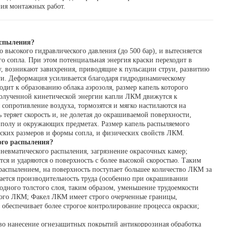
ния монтажных работ.
аспыления?
 высокого гидравлического давления (до 500 бар), и вытесняется
го сопла. При этом потенциальная энергия краски переходит в
у, возникают завихрения, приводящие к пульсации струи, развитию
и. Деформация усиливается благодаря гидродинамическому
дит к образованию облака аэрозоля, размер капель которого
 полученной кинетической энергии капли ЛКМ движутся к
сопротивление воздуха, тормозятся и мягко настилаются на
 теряет скорость и, не долетая до окрашиваемой поверхности,
а полу и окружающих предметах. Размер капель распыляемого
еских размеров и формы сопла, и физических свойств ЛКМ.
ого распыления?
невматического распыления, загрязнение окрасочных камер;
ся и ударяются о поверхность с более высокой скоростью. Таким
распылением, на поверхность поступает большее количество ЛКМ за
вается производительность труда (особенно при окрашивании
дного толстого слоя, таким образом, уменьшение трудоемкости
кого ЛКМ; Факел ЛКМ имеет строго очерченные границы,
 обеспечивает более строгое контролирование процесса окраски;
во нанесение огнезащитных покрытий антикоррозиная обработка