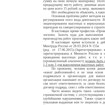
сумму на свою личную экипировку. Поэто
предыдущему месту работу, дешевые анал
по цене всего 15 рублей за метр, экономит
Нет необходимости объяснять, к каки
Основная проблема работ методом ка
регулирования этого вида деятельности.
лицензировании высотных и верхолазных
переходом на саморегулирование в строите
В настоящее время профессия «Пром
логично. Залезть куда для выполнения
производства работ производить какие либо
В настоящее время вступили в дей
Минтруда России от 28.03.2014 N 155н
(ред. от 17.06.2015).(Зарегистрирован
зарегистрированы в Минюсте России и и
проведения высотных работ, в т.ч. и 
(промышленный альпинист)
должен быть 
1,2 или 3 для выполнения высотных работ.
По прежнему, человек купив дешев
«канат рыболовный») и не зная основ 
подряжаться в организации для выпо
организации нанимают его по договору по
сам несет ответственность за свою безоп
договор подряда, снял с себя ответственно
Часто можно видеть таких «альпин
страховочной системе, с отсутствующими 
грубейшими нарушениями. Также существ
показывая выданные кем то лицензии и д