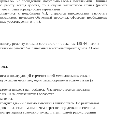
одешевле», но последствия могут быть весьма печальными. Начиная
ую работу всегда дороже, то в случае несчастного случая (работа
я могут быть гораздо более серьезными
толкнулись с подобными ЧП, стараются впоследствии заключать
низациями, имеющие обученный персонал, оформляя необходимые
ые удостоверения и т.п.).
льному ремонту жилья в соответствии с законом 185 ФЗ нами в
итальный ремонт 4-х панельных многоквартирных домов 335-ой
чета;
тием и последующей герметизацией межпанельных стыков.
ад окрашен частично, один фасад окрашены только стыки (в
замены шифера на профлист. Частично отремонтированы
 их 100% огнезащитная обработка.
а тепла.
гоаудит зданий с целью выяснения теплопотерь. По результатам
ированные стыки меньше чем через непосредственно стеновые
опотерь здания возможно только путем полной реконструкции