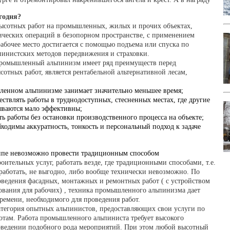
годня?
высотных работ на промышленных, жилых и прочих объектах,
ических операций в безопорном пространстве, с применением
абочее место достигается с помощью подъема или спуска по
пинистских методов передвижения и страховки.
 промышленный альпинизм имеет ряд преимуществ перед
тных работ, является рентабельной альтернативной лесам,
ленном альпинизме занимает значительно меньшее время;
твлять работы в труднодоступных, стесненных местах, где другие
ываются мало эффективны;
 работы без остановки производственного процесса на объекте;
бходимы аккуратность, тонкость и персональный подход к задаче
ципе невозможно провести традиционным способом
ительных услуг, работать везде, где традиционными способами, т.е.
аботать, не выгодно, либо вообще технически невозможно. По
ведения фасадных, монтажных и ремонтных работ ( с устройством
ования для рабочих) , техника промышленного альпинизма дает
ремени, необходимого для проведения работ.
тегория опытных альпинистов, предоставляющих свои услуги по
там. Работа промышленного альпиниста требует высокого
оведении подобного рода мероприятий. При этом любой высотный