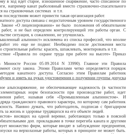
му в ход идет старое, изношенное снаряжение, часто списанное по
оги, например канат рыболовный вместо страховочно-спасательного
ся на страховочных системах и т.п.
м последствиям может привести такая организация работ.
натного доступа связана с недостаточным уровнем государственного
 В Законе «О лицензировании» не было положения об обязательном
 работ, и не был определен контролирующий эти работы орган. С
льстве ситуация, к сожалению, не улучшилась.
ышленный альпинист» исключена из списка профессий, что вполне
 работ это еще не подвиг. Необходимо после достижения места
 строительные работы: красить, шпаклевать, монтировать и т.п.
ствие «Правила по охране труда при работе на высоте» Приказ
о в Минюсте России 05.09.2014 N 33990). Главное эти Правила
меют силу закона. Этими Правилами четко определяется порядок
методом канатного доступа. Согласно этим Правилам работник
обучен и иметь на руках удостоверения о получении группы допуска
ое альпснаряжение, не обеспечивающее надежность (в частности
элементарных норм безопасности при производстве работ, идет
лнения работ, называя себя «Промышленным альпинистом». И
дряда гражданского правового характера, по которому сам работник
асность. Наивно думать, что работодатель, подписав с бригадиром
сть за жизнь и здоровье трудящихся на его объекте людей.
истов» висящих на одной веревке, работающих только в поясной
обязательными доп. прокладками в точке перегиба каната и другими
ует множество фирм, которые вводят в заблуждение предприятия,
опуски на верхолазные работы, которых в принципе не может быть.