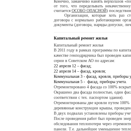
Конечно, заманчиво нанять верхолазов «п
от того, что переделывать некачественн
считается
ОСОБО ОПАСНОЙ
) последстви
Организации, которые хоть раз с
договора с нормально работающими орга
документы (договора, наряды-допуски, личн
Капитальный ремонт жилья
Капитальный ремонт жилья
В 2011 году в рамках программы по капита
качестве генподрядчика был проведен кап
серии в Советском АО по адресам:
22 апреля 12 – фасад;
22 апреля 14 – фасад, кровля;
Коммунальная 3 - фасад, кровля, приборы у
Коммунальная 5 - фасад, приборы учета.
Отремонтировано 4 фасада со 100% вскры
Окрашено два фасада полностью, один фас
соответствии с тех. паспортом здания).
Отремонтированы две кровли путем 100% 
деревянные конструкции крышы, проведена
В двух подвалах установлены приборы учет
После проведения работ был проведен энер
обследования теплопотери через отремонт
панели. Т.е. дальнейшее уменьшение тепл