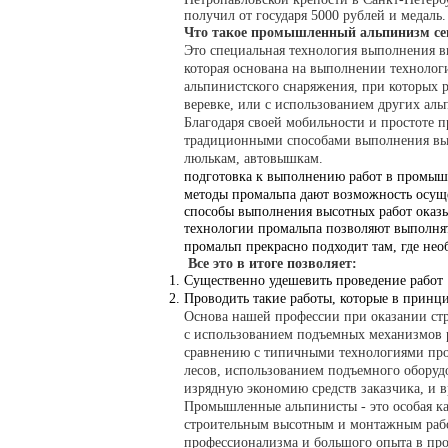
получил от государя 5000 рублей и медаль.
Что такое промышленный альпинизм се
Это специальная технология выполнения 
которая основана на выполнении технолог
альпинистского снаряжения, при которых р
веревке, или с использованием других аль
Благодаря своей мобильности и простоте
традиционными способами выполнения высо
люлькам, автовышкам.
подготовка к выполнению работ в промыш
методы промальпа дают возможность осущес
способы выполнения высотных работ оказ
технологии промальпа позволяют выполнять
промальп прекрасно подходит там, где нео
Все это в итоге позволяет:
Существенно удешевить проведение работ
Проводить такие работы, которые в прин
Основа нашей профессии при оказании стро
с использованием подъемных механизмов р
сравнению с типичными технологиями про
лесов, использованием подъемного оборуд
изрядную экономию средств заказчика, и в
Промышленные альпинисты - это особая ка
строительным высотным и монтажным рабо
профессионализма и большого опыта в пр