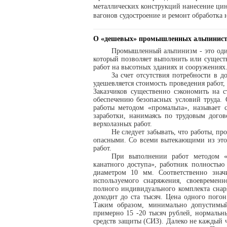
металлических конструкций нанесение ци
вагонов судостроение и ремонт обработка 
О «дешевых» промышленных альпинист
Промышленный альпинизм - это один
который позволяет выполнить или сущест
работ на высотных зданиях и сооружениях
За счет отсутствия потребности в 
удешевляется стоимость проведения работ,
Заказчиков существенно сэкономить на с
обеспечению безопасных условий труда.
работы методом «промальпа», называет 
заработки, нанимаясь по трудовым дого
верхолазных работ.
Не следует забывать, что работы, п
опасными. Со всеми вытекающими из это
работ.
При выполнении работ методом «
канатного доступа», работник полностью
диаметром 10 мм. Соответственно значи
используемого снаряжения, своевремен
полного индивидуального комплекта снаря
доходит до ста тысяч. Цена одного пого
Таким образом, минимально допустимый
примерно 15 -20 тысяч рублей, нормальн
средств защиты (СИЗ). Далеко не каждый 